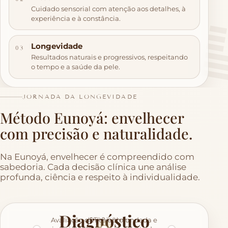
Cuidado sensorial com atenção aos detalhes, à
experiência e à constância.
Longevidade
03
Resultados naturais e progressivos, respeitando
o tempo e a saúde da pele.
JORNADA DA LONGEVIDADE
Método Eunoyá: envelhecer
com precisão e naturalidade.
Na Eunoyá, envelhecer é compreendido com
sabedoria. Cada decisão clínica une análise
profunda, ciência e respeito à individualidade.
Diagnóstico
Avaliação clínica aprofundada e
ETAPA 01