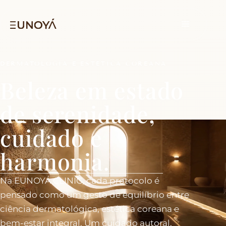
DERMATOLOGIA E ESTÉTICA COREANA
Beleza em estado
de serenidade,
cuidado e
harmonia.
Na EUNOYÁ CLINIC, cada protocolo é
pensado como um gesto de equilíbrio entre
ciência dermatológica, estética coreana e
bem-estar integral. Um cuidado autoral,