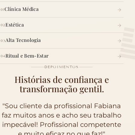
Clínica Médica
01
Estética
02
Alta Tecnologia
03
Ritual e Bem-Estar
04
DEPOIMENTOS
Histórias de confiança e
transformação gentil.
"Eu amo a clinica, os tratamentos e
as pessoas que trabalham la.Posso
dizer q frequento desde que abriu
ha uns anos atras e recomendo