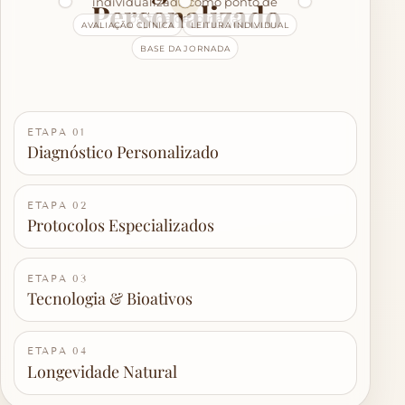
individualizada como ponto de
Personalizado
partida da jornada.
AVALIAÇÃO CLÍNICA
LEITURA INDIVIDUAL
BASE DA JORNADA
ETAPA 01
Diagnóstico Personalizado
ETAPA 02
Protocolos Especializados
ETAPA 03
Tecnologia & Bioativos
ETAPA 04
Longevidade Natural